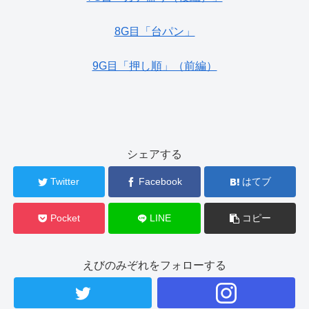
8G目「台パン」
9G目「押し順」（前編）
シェアする
Twitter
Facebook
はてブ
Pocket
LINE
コピー
えびのみぞれをフォローする