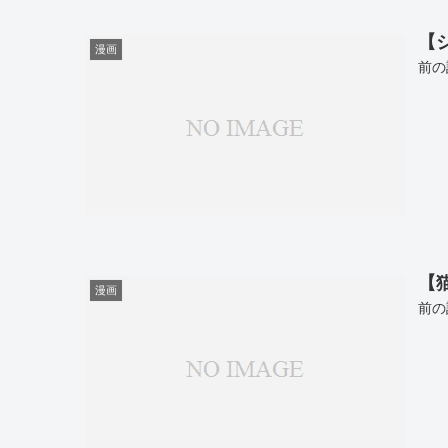
【
漫画
前の
【
漫画
前の