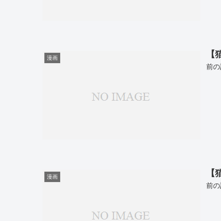
【
漫画
前の
【
漫画
前の