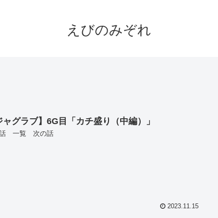
えびのみぞれ
ジャグラブ】6G目「カチ盛り（中編）」
話 一覧 次の話
2023.11.15