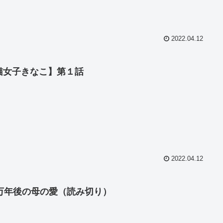
2022.04.12
猫女子きなこ】第１話
2022.04.12
2万年後の母の愛（読み切り）