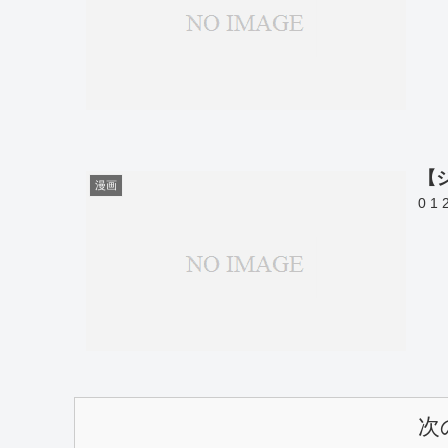
【
漫画
0 1
次