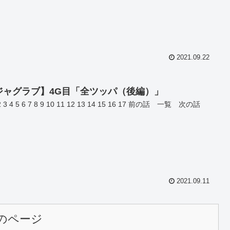
2021.09.22
ジャグラブ】4G目「全ツッパ（後編）」
 2 3 4 5 6 7 8 9 10 11 12 13 14 15 16 17 前の話 一覧 次の話
2021.09.11
のページ